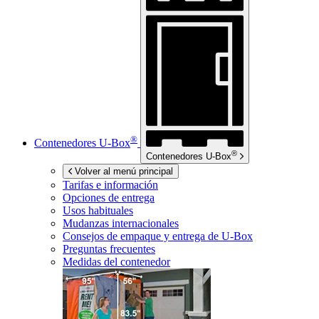
®
Contenedores
U-Box
®
Contenedores
U-Box
Volver al menú principal
Tarifas e información
Opciones de entrega
Usos habituales
Mudanzas internacionales
Consejos de empaque y entrega de
U-Box
Preguntas frecuentes
Medidas del contenedor