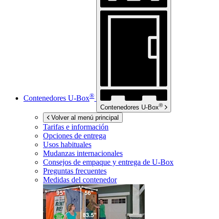
®
Contenedores
U-Box
®
Contenedores
U-Box
Volver al menú principal
Tarifas e información
Opciones de entrega
Usos habituales
Mudanzas internacionales
Consejos de empaque y entrega de
U-Box
Preguntas frecuentes
Medidas del contenedor