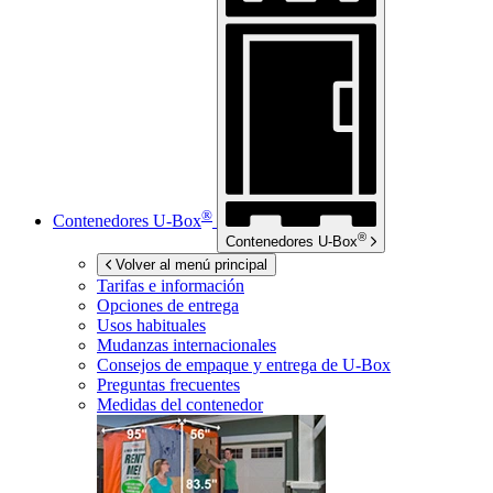
®
Contenedores
U-Box
®
Contenedores
U-Box
Volver al menú principal
Tarifas e información
Opciones de entrega
Usos habituales
Mudanzas internacionales
Consejos de empaque y entrega de
U-Box
Preguntas frecuentes
Medidas del contenedor