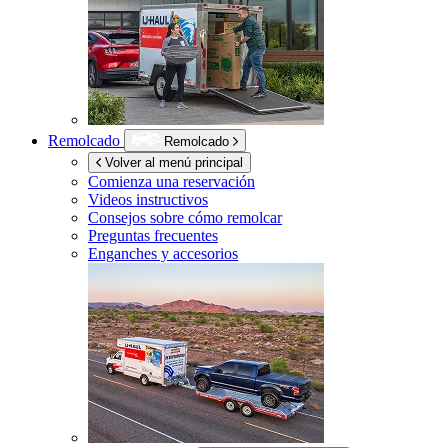
Remolcado
Remolcado
Volver al menú principal
Comienza una reservación
Videos instructivos
Consejos sobre cómo remolcar
Preguntas frecuentes
Enganches y accesorios