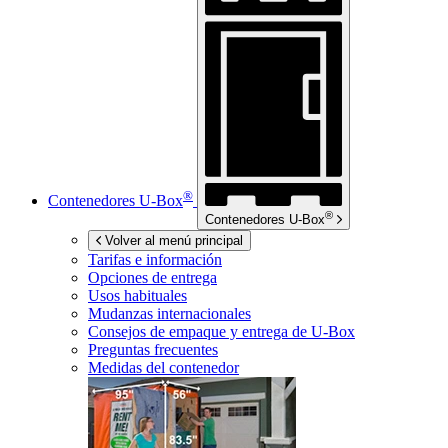
®
Contenedores
U-Box
®
Contenedores
U-Box
Volver al menú principal
Tarifas e información
Opciones de entrega
Usos habituales
Mudanzas internacionales
Consejos de empaque y entrega de
U-Box
Preguntas frecuentes
Medidas del contenedor