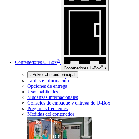
®
Contenedores
U-Box
®
Contenedores
U-Box
Volver al menú principal
Tarifas e información
Opciones de entrega
Usos habituales
Mudanzas internacionales
Consejos de empaque y entrega de
U-Box
Preguntas frecuentes
Medidas del contenedor