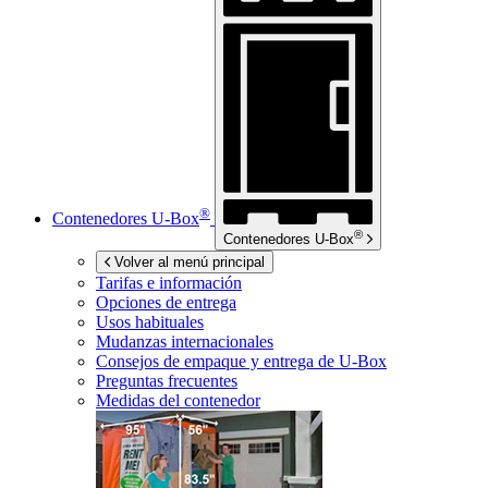
®
Contenedores
U-Box
®
Contenedores
U-Box
Volver al menú principal
Tarifas e información
Opciones de entrega
Usos habituales
Mudanzas internacionales
Consejos de empaque y entrega de
U-Box
Preguntas frecuentes
Medidas del contenedor