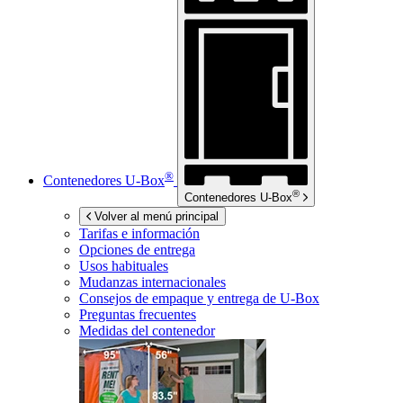
®
Contenedores
U-Box
®
Contenedores
U-Box
Volver al menú principal
Tarifas e información
Opciones de entrega
Usos habituales
Mudanzas internacionales
Consejos de empaque y entrega de
U-Box
Preguntas frecuentes
Medidas del contenedor