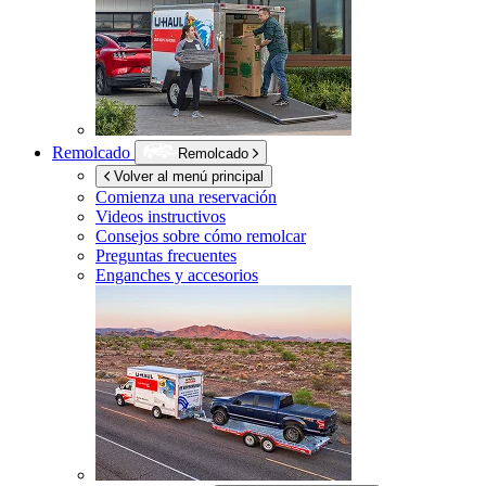
Remolcado
Remolcado
Volver al menú principal
Comienza una reservación
Videos instructivos
Consejos sobre cómo remolcar
Preguntas frecuentes
Enganches y accesorios