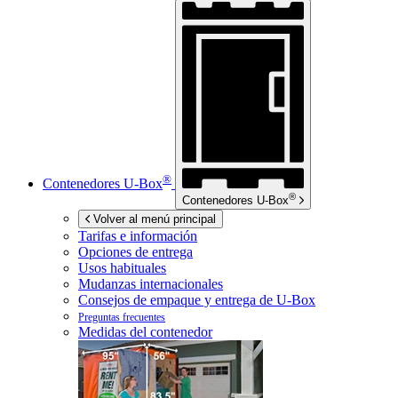
®
Contenedores
U-Box
®
Contenedores
U-Box
Volver al menú principal
Tarifas e información
Opciones de entrega
Usos habituales
Mudanzas internacionales
Consejos de empaque y entrega de
U-Box
Preguntas frecuentes
Medidas del contenedor