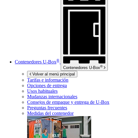
®
Contenedores
U-Box
®
Contenedores
U-Box
Volver al menú principal
Tarifas e información
Opciones de entrega
Usos habituales
Mudanzas internacionales
Consejos de empaque y entrega de
U-Box
Preguntas frecuentes
Medidas del contenedor