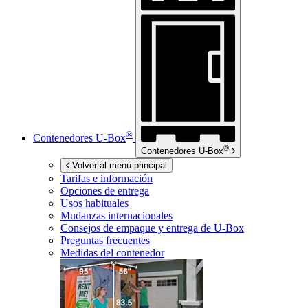
®
Contenedores
U-Box
®
Contenedores
U-Box
Volver al menú principal
Tarifas e información
Opciones de entrega
Usos habituales
Mudanzas internacionales
Consejos de empaque y entrega de
U-Box
Preguntas frecuentes
Medidas del contenedor