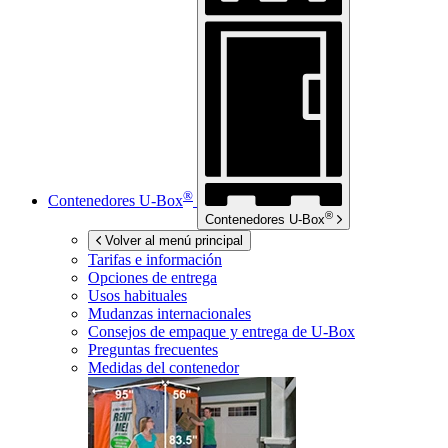
®
Contenedores
U-Box
®
Contenedores
U-Box
Volver al menú principal
Tarifas e información
Opciones de entrega
Usos habituales
Mudanzas internacionales
Consejos de empaque y entrega de
U-Box
Preguntas frecuentes
Medidas del contenedor