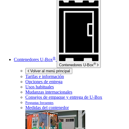
®
Contenedores
U-Box
®
Contenedores
U-Box
Volver al menú principal
Tarifas e información
Opciones de entrega
Usos habituales
Mudanzas internacionales
Consejos de empaque y entrega de
U-Box
Preguntas frecuentes
Medidas del contenedor