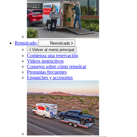
Remolcado
Remolcado
Volver al menú principal
Comienza una reservación
Videos instructivos
Consejos sobre cómo remolcar
Preguntas frecuentes
Enganches y accesorios