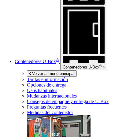
®
Contenedores
U-Box
®
Contenedores
U-Box
Volver al menú principal
Tarifas e información
Opciones de entrega
Usos habituales
Mudanzas internacionales
Consejos de empaque y entrega de
U-Box
Preguntas frecuentes
Medidas del contenedor