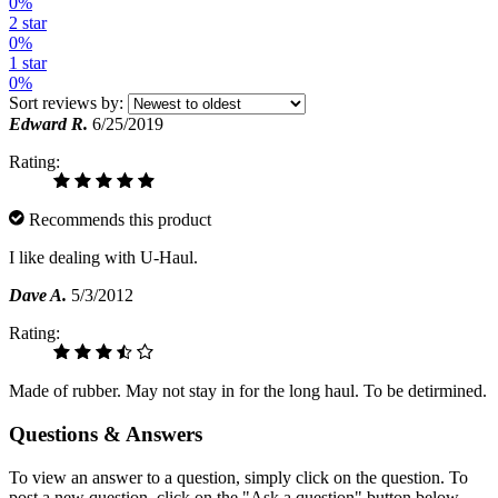
0%
2 star
0%
1 star
0%
Sort reviews by:
Edward R.
6/25/2019
Rating:
Recommends this product
I like dealing with U-Haul.
Dave A.
5/3/2012
Rating:
Made of rubber. May not stay in for the long haul. To be detirmined.
Questions & Answers
To view an answer to a question, simply click on the question. To
post a new question, click on the "Ask a question" button below.