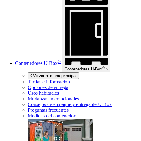
®
Contenedores
U-Box
®
Contenedores
U-Box
Volver al menú principal
Tarifas e información
Opciones de entrega
Usos habituales
Mudanzas internacionales
Consejos de empaque y entrega de
U-Box
Preguntas frecuentes
Medidas del contenedor