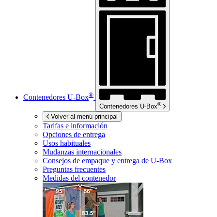
®
Contenedores
U-Box
®
Contenedores
U-Box
Volver al menú principal
Tarifas e información
Opciones de entrega
Usos habituales
Mudanzas internacionales
Consejos de empaque y entrega de
U-Box
Preguntas frecuentes
Medidas del contenedor