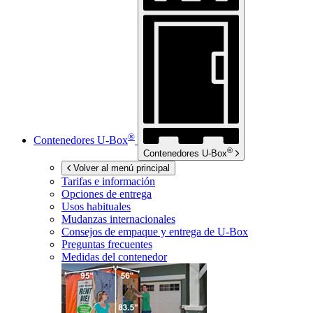
®
Contenedores
U-Box
®
Contenedores
U-Box
Volver al menú principal
Tarifas e información
Opciones de entrega
Usos habituales
Mudanzas internacionales
Consejos de empaque y entrega de
U-Box
Preguntas frecuentes
Medidas del contenedor