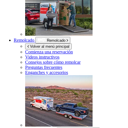
Remolcado
Remolcado
Volver al menú principal
Comienza una reservación
Videos instructivos
Consejos sobre cómo remolcar
Preguntas frecuentes
Enganches y accesorios