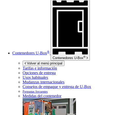
®
Contenedores
U-Box
®
Contenedores
U-Box
Volver al menú principal
Tarifas e información
Opciones de entrega
Usos habituales
Mudanzas internacionales
Consejos de empaque y entrega de
U-Box
Preguntas frecuentes
Medidas del contenedor