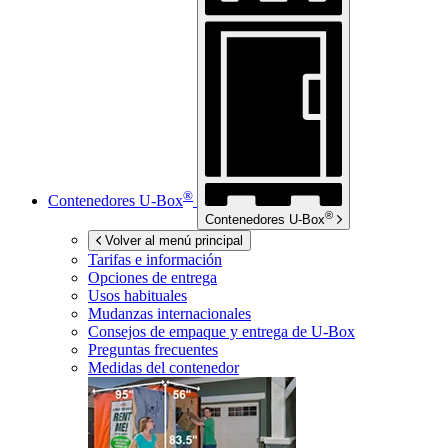
®
Contenedores
U-Box
®
Contenedores
U-Box
Volver al menú principal
Tarifas e información
Opciones de entrega
Usos habituales
Mudanzas internacionales
Consejos de empaque y entrega de
U-Box
Preguntas frecuentes
Medidas del contenedor