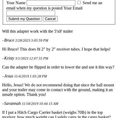
Your Name
Send me an
email when my question is posted
Your Email
Submit my Question
Cancel
Will this adapter work with the 5'x8' trailer
–Bruce
2/28/2023 3:05:59 PM
Hi Bruce! This does fit 2" by 2" receiver tubes. I hope that helps!
–Kristy
3/1/2023 12:07:55 PM
Can the adapter be flipped in order to lower the and use it this way?
–Jesus
11/4/2019 1:03:28 PM
Hello, Jesus! We do not recommend doing that since the ball mount
and your trailer may come in contact with the ground, making it an
unsafe option. Thank you!
–Savannah
11/18/2019 10:44:15 AM
If I put a Hitch Cargo Carrier basket (weighs 70lb) in the top
receiver, how much weight can I safely carry in the cargo basket?