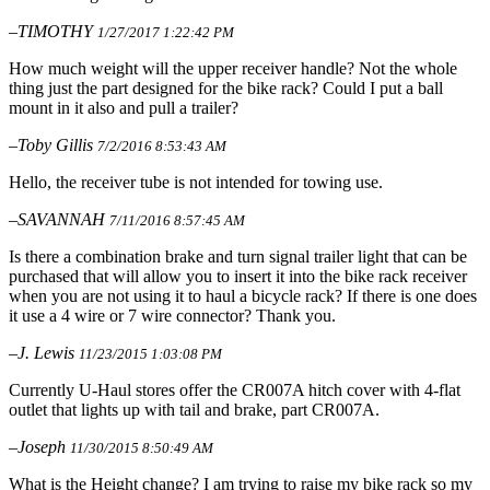
–TIMOTHY
1/27/2017 1:22:42 PM
How much weight will the upper receiver handle? Not the whole
thing just the part designed for the bike rack? Could I put a ball
mount in it also and pull a trailer?
–Toby Gillis
7/2/2016 8:53:43 AM
Hello, the receiver tube is not intended for towing use.
–SAVANNAH
7/11/2016 8:57:45 AM
Is there a combination brake and turn signal trailer light that can be
purchased that will allow you to insert it into the bike rack receiver
when you are not using it to haul a bicycle rack? If there is one does
it use a 4 wire or 7 wire connector? Thank you.
–J. Lewis
11/23/2015 1:03:08 PM
Currently U-Haul stores offer the CR007A hitch cover with 4-flat
outlet that lights up with tail and brake, part CR007A.
–Joseph
11/30/2015 8:50:49 AM
What is the Height change? I am trying to raise my bike rack so my