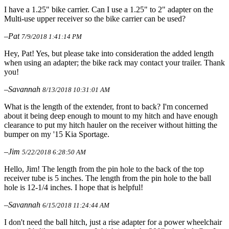
I have a 1.25" bike carrier. Can I use a 1.25" to 2" adapter on the
Multi-use upper receiver so the bike carrier can be used?
–Pat
7/9/2018 1:41:14 PM
Hey, Pat! Yes, but please take into consideration the added length
when using an adapter; the bike rack may contact your trailer. Thank
you!
–Savannah
8/13/2018 10:31:01 AM
What is the length of the extender, front to back? I'm concerned
about it being deep enough to mount to my hitch and have enough
clearance to put my hitch hauler on the receiver without hitting the
bumper on my '15 Kia Sportage.
–Jim
5/22/2018 6:28:50 AM
Hello, Jim! The length from the pin hole to the back of the top
receiver tube is 5 inches. The length from the pin hole to the ball
hole is 12-1/4 inches. I hope that is helpful!
–Savannah
6/15/2018 11:24:44 AM
I don't need the ball hitch, just a rise adapter for a power wheelchair