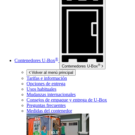
®
Contenedores
U-Box
®
Contenedores
U-Box
Volver al menú principal
Tarifas e información
Opciones de entrega
Usos habituales
Mudanzas internacionales
Consejos de empaque y entrega de
U-Box
Preguntas frecuentes
Medidas del contenedor