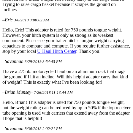
Trying to raise cargo basket because it scrapes the ground on
inclines.
–Eric
3/6/2019 9:00:02 AM
Hello, Eric! This adapter is rated for 750 pounds tongue weight.
However, your hitch system is only as strong as its weakest
component. Please see your trailer hitch's tongue weight carrying
capacities to compare and compute. If you require further assistance,
stop by your local
U-Haul Hitch Center
. Thank you!
–Savannah
3/29/2019 3:54:45 PM
I have a 275 ib. motorcycle I haul on an aluminum rack that drags
the ground if I hit an incline. Will this height adapter carry that kind
of weight? This is exactly what I've been looking for!
–Brian Munsey-
7/26/2018 11:13:44 AM
Hello, Brian! This adapter is rated for 750 pounds tongue weight,
but the weight rating can be reduced by up to 50% if the top receiver
tube opening is used with carriers that extend away from the adapter.
I hope that is helpful!
–Savannah
8/30/2018 2:02:21 PM