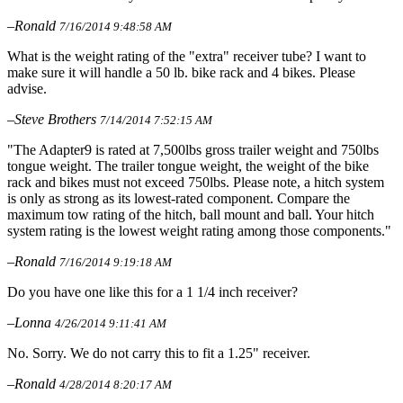
–Ronald
7/16/2014 9:48:58 AM
What is the weight rating of the "extra" receiver tube? I want to
make sure it will handle a 50 lb. bike rack and 4 bikes. Please
advise.
–Steve Brothers
7/14/2014 7:52:15 AM
"The Adapter9 is rated at 7,500lbs gross trailer weight and 750lbs
tongue weight. The trailer tongue weight, the weight of the bike
rack and bikes must not exceed 750lbs. Please note, a hitch system
is only as strong as its lowest-rated component. Compare the
maximum tow rating of the hitch, ball mount and ball. Your hitch
system rating is the lowest weight rating among those components."
–Ronald
7/16/2014 9:19:18 AM
Do you have one like this for a 1 1/4 inch receiver?
–Lonna
4/26/2014 9:11:41 AM
No. Sorry. We do not carry this to fit a 1.25" receiver.
–Ronald
4/28/2014 8:20:17 AM