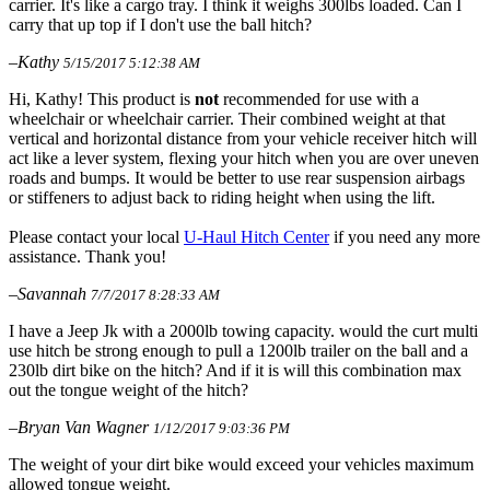
carrier. It's like a cargo tray. I think it weighs 300lbs loaded. Can I
carry that up top if I don't use the ball hitch?
–Kathy
5/15/2017 5:12:38 AM
Hi, Kathy! This product is
not
recommended for use with a
wheelchair or wheelchair carrier. Their combined weight at that
vertical and horizontal distance from your vehicle receiver hitch will
act like a lever system, flexing your hitch when you are over uneven
roads and bumps. It would be better to use rear suspension airbags
or stiffeners to adjust back to riding height when using the lift.
Please contact your local
U-Haul Hitch Center
if you need any more
assistance. Thank you!
–Savannah
7/7/2017 8:28:33 AM
I have a Jeep Jk with a 2000lb towing capacity. would the curt multi
use hitch be strong enough to pull a 1200lb trailer on the ball and a
230lb dirt bike on the hitch? And if it is will this combination max
out the tongue weight of the hitch?
–Bryan Van Wagner
1/12/2017 9:03:36 PM
The weight of your dirt bike would exceed your vehicles maximum
allowed tongue weight.