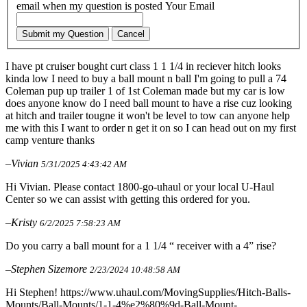
email when my question is posted
Your Email
Submit my Question
Cancel
I have pt cruiser bought curt class 1 1 1/4 in reciever hitch looks
kinda low I need to buy a ball mount n ball I'm going to pull a 74
Coleman pup up trailer 1 of 1st Coleman made but my car is low
does anyone know do I need ball mount to have a rise cuz looking
at hitch and trailer tougne it won't be level to tow can anyone help
me with this I want to order n get it on so I can head out on my first
camp venture thanks
–Vivian
5/31/2025 4:43:42 AM
Hi Vivian. Please contact 1800-go-uhaul or your local U-Haul
Center so we can assist with getting this ordered for you.
–Kristy
6/2/2025 7:58:23 AM
Do you carry a ball mount for a 1 1/4 “ receiver with a 4” rise?
–Stephen Sizemore
2/23/2024 10:48:58 AM
Hi Stephen! https://www.uhaul.com/MovingSupplies/Hitch-Balls-
Mounts/Ball-Mounts/1-1-4%e2%80%9d-Ball-Mount-