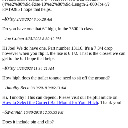
(4%e2%80%9d-Rise-10%e2%80%9d-Length-2-000-lbs-)/?
id=19285 I hope that helps.
–Kristy
2/28/2024 8:55:28 AM
Do you have one that 6” high, in the 3500 lb class
–Joe Cohen
4/25/2023 8:30:12 PM
Hi Joe! We do have one. Part number 13116. It's a 7 3/4 drop
however when you flip it, the rise is 6 1/2. That is the closest we can
get to the 6. I hope that helps.
–Kristy
4/26/2023 11:34:21 AM
How high does the trailer tongue need to sit off the ground?
–Timothy Rech
9/10/2018 9:06:13 AM
Hi, Timothy! This can depend. Please visit our helpful article on
How to Select the Correct Ball Mount for Your Hitch
. Thank you!
–Savannah
10/30/2018 12:55:53 PM
Does it include pin and clip?