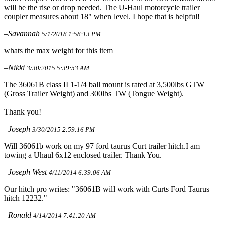
will be the rise or drop needed. The U-Haul motorcycle trailer
coupler measures about 18" when level. I hope that is helpful!
–Savannah
5/1/2018 1:58:13 PM
whats the max weight for this item
–Nikki
3/30/2015 5:39:53 AM
The 36061B class II 1-1/4 ball mount is rated at 3,500lbs GTW
(Gross Trailer Weight) and 300lbs TW (Tongue Weight).
Thank you!
–Joseph
3/30/2015 2:59:16 PM
Will 36061b work on my 97 ford taurus Curt trailer hitch.I am
towing a Uhaul 6x12 enclosed trailer. Thank You.
–Joseph West
4/11/2014 6:39:06 AM
Our hitch pro writes: "36061B will work with Curts Ford Taurus
hitch 12232."
–Ronald
4/14/2014 7:41:20 AM