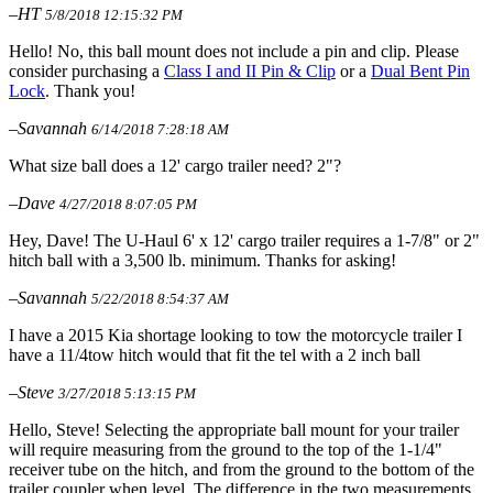
–HT
5/8/2018 12:15:32 PM
Hello! No, this ball mount does not include a pin and clip. Please
consider purchasing a
Class I and II Pin & Clip
or a
Dual Bent Pin
Lock
. Thank you!
–Savannah
6/14/2018 7:28:18 AM
What size ball does a 12' cargo trailer need? 2"?
–Dave
4/27/2018 8:07:05 PM
Hey, Dave! The U-Haul 6' x 12' cargo trailer requires a 1-7/8" or 2"
hitch ball with a 3,500 lb. minimum. Thanks for asking!
–Savannah
5/22/2018 8:54:37 AM
I have a 2015 Kia shortage looking to tow the motorcycle trailer I
have a 11/4tow hitch would that fit the tel with a 2 inch ball
–Steve
3/27/2018 5:13:15 PM
Hello, Steve! Selecting the appropriate ball mount for your trailer
will require measuring from the ground to the top of the 1-1/4"
receiver tube on the hitch, and from the ground to the bottom of the
trailer coupler when level. The difference in the two measurements