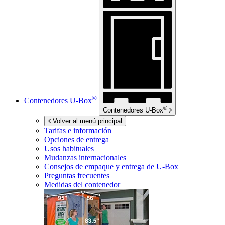
®
Contenedores
U-Box
®
Contenedores
U-Box
Volver al menú principal
Tarifas e información
Opciones de entrega
Usos habituales
Mudanzas internacionales
Consejos de empaque y entrega de
U-Box
Preguntas frecuentes
Medidas del contenedor