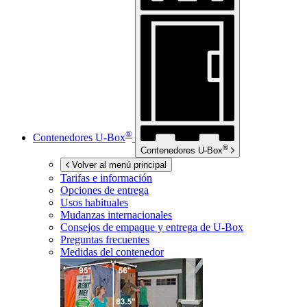
®
Contenedores
U-Box
®
Contenedores
U-Box
Volver al menú principal
Tarifas e información
Opciones de entrega
Usos habituales
Mudanzas internacionales
Consejos de empaque y entrega de
U-Box
Preguntas frecuentes
Medidas del contenedor