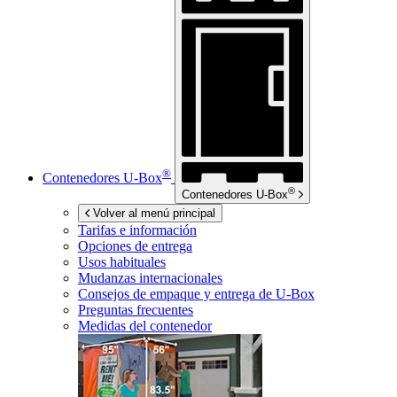
®
Contenedores
U-Box
®
Contenedores
U-Box
Volver al menú principal
Tarifas e información
Opciones de entrega
Usos habituales
Mudanzas internacionales
Consejos de empaque y entrega de
U-Box
Preguntas frecuentes
Medidas del contenedor