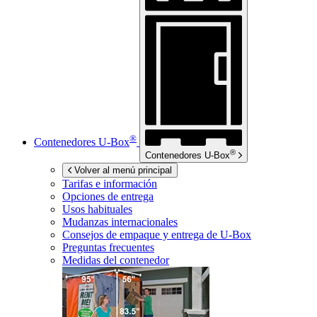
®
Contenedores
U-Box
®
Contenedores
U-Box
Volver al menú principal
Tarifas e información
Opciones de entrega
Usos habituales
Mudanzas internacionales
Consejos de empaque y entrega de
U-Box
Preguntas frecuentes
Medidas del contenedor