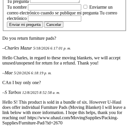
Tu pregunta
Tu nombre
Enviarme un
correo electrónico cuando se publique mi pregunta
Tu correo
electrónico
Enviar mi pregunta
Cancelar
Do you return furniture pads?
–Charles Mazur
5/18/2026 6:17:01 p. m.
Hello Charles, in regard to these moving blankets, we will accept
unused/unopened for return for a refund. Thank you!
–Mae
5/20/2026 6:18:19 p. m.
CAn I buy only one?
–S Tarbox
12/8/2025 8:52:58 a. m.
Hello S! This product is sold in a bundle of six. However U-Haul
does offer individual Furniture Pads (Moving Blanket) I will leave a
link below with more information. I hope this helps, thank you for
reaching out! https://www.uhaul.com/MovingSupplies/Packing-
Supplies/Furniture-Pad/?id=2670