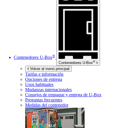
®
Contenedores
U-Box
®
Contenedores
U-Box
Volver al menú principal
Tarifas e información
Opciones de entrega
Usos habituales
Mudanzas internacionales
Consejos de empaque y entrega de
U-Box
Preguntas frecuentes
Medidas del contenedor