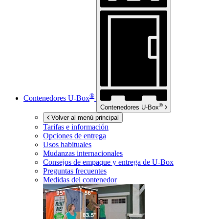
®
Contenedores
U-Box
®
Contenedores
U-Box
Volver al menú principal
Tarifas e información
Opciones de entrega
Usos habituales
Mudanzas internacionales
Consejos de empaque y entrega de
U-Box
Preguntas frecuentes
Medidas del contenedor