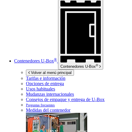
®
Contenedores
U-Box
®
Contenedores
U-Box
Volver al menú principal
Tarifas e información
Opciones de entrega
Usos habituales
Mudanzas internacionales
Consejos de empaque y entrega de
U-Box
Preguntas frecuentes
Medidas del contenedor