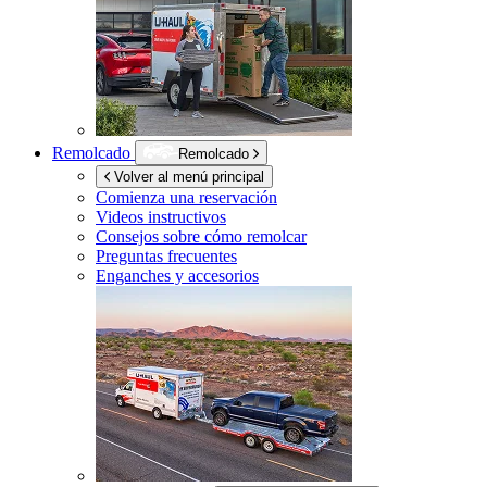
Remolcado
Remolcado
Volver al menú principal
Comienza una reservación
Videos instructivos
Consejos sobre cómo remolcar
Preguntas frecuentes
Enganches y accesorios