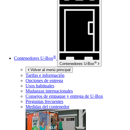
®
Contenedores
U-Box
®
Contenedores
U-Box
Volver al menú principal
Tarifas e información
Opciones de entrega
Usos habituales
Mudanzas internacionales
Consejos de empaque y entrega de
U-Box
Preguntas frecuentes
Medidas del contenedor