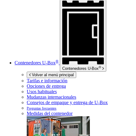
®
Contenedores
U-Box
®
Contenedores
U-Box
Volver al menú principal
Tarifas e información
Opciones de entrega
Usos habituales
Mudanzas internacionales
Consejos de empaque y entrega de
U-Box
Preguntas frecuentes
Medidas del contenedor