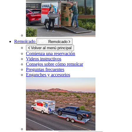
Remolcado
Remolcado
Volver al menú principal
Comienza una reservación
Videos instructivos
Consejos sobre cómo remolcar
Preguntas frecuentes
Enganches y accesorios