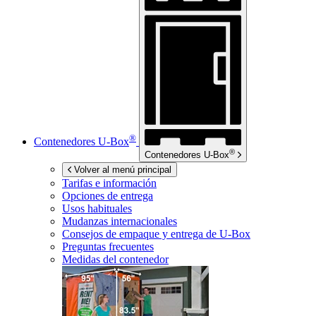
®
Contenedores
U-Box
®
Contenedores
U-Box
Volver al menú principal
Tarifas e información
Opciones de entrega
Usos habituales
Mudanzas internacionales
Consejos de empaque y entrega de
U-Box
Preguntas frecuentes
Medidas del contenedor