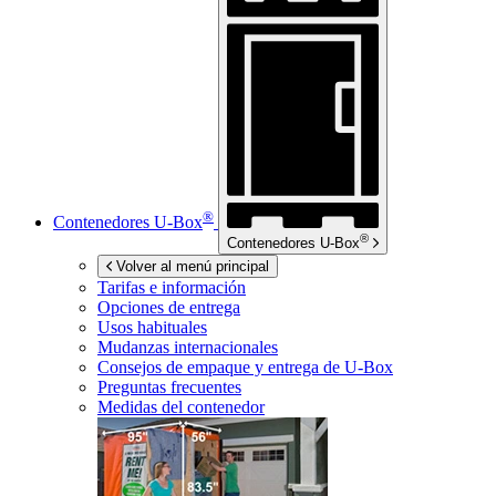
®
Contenedores
U-Box
®
Contenedores
U-Box
Volver al menú principal
Tarifas e información
Opciones de entrega
Usos habituales
Mudanzas internacionales
Consejos de empaque y entrega de
U-Box
Preguntas frecuentes
Medidas del contenedor