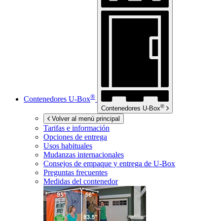
®
Contenedores
U-Box
®
Contenedores
U-Box
Volver al menú principal
Tarifas e información
Opciones de entrega
Usos habituales
Mudanzas internacionales
Consejos de empaque y entrega de
U-Box
Preguntas frecuentes
Medidas del contenedor