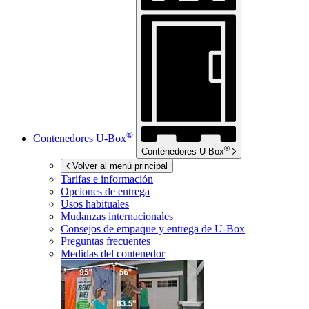
®
Contenedores
U-Box
®
Contenedores
U-Box
Volver al menú principal
Tarifas e información
Opciones de entrega
Usos habituales
Mudanzas internacionales
Consejos de empaque y entrega de
U-Box
Preguntas frecuentes
Medidas del contenedor