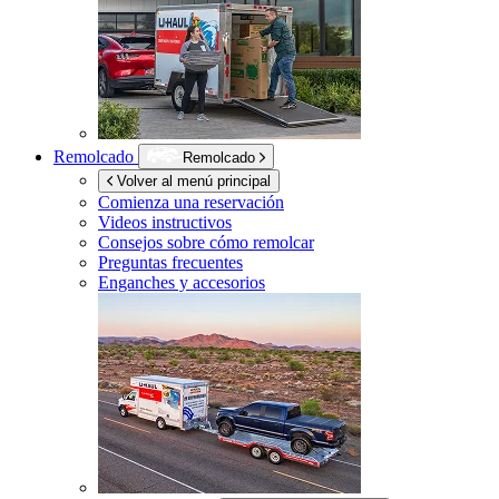
Remolcado
Remolcado
Volver al menú principal
Comienza una reservación
Videos instructivos
Consejos sobre cómo remolcar
Preguntas frecuentes
Enganches y accesorios