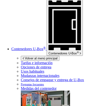
®
Contenedores
U-Box
®
Contenedores
U-Box
Volver al menú principal
Tarifas e información
Opciones de entrega
Usos habituales
Mudanzas internacionales
Consejos de empaque y entrega de
U-Box
Preguntas frecuentes
Medidas del contenedor