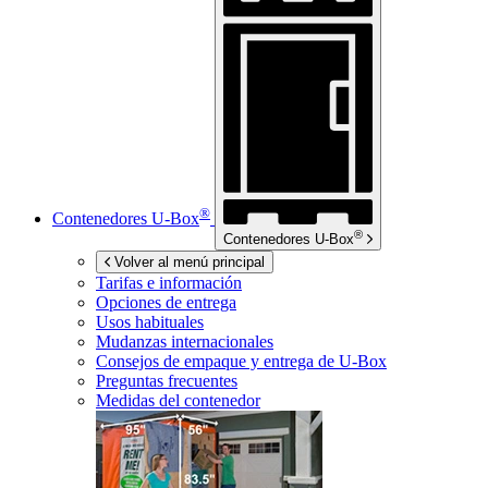
®
Contenedores
U-Box
®
Contenedores
U-Box
Volver al menú principal
Tarifas e información
Opciones de entrega
Usos habituales
Mudanzas internacionales
Consejos de empaque y entrega de
U-Box
Preguntas frecuentes
Medidas del contenedor