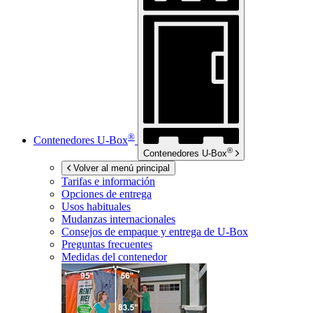
®
Contenedores
U-Box
®
Contenedores
U-Box
Volver al menú principal
Tarifas e información
Opciones de entrega
Usos habituales
Mudanzas internacionales
Consejos de empaque y entrega de
U-Box
Preguntas frecuentes
Medidas del contenedor