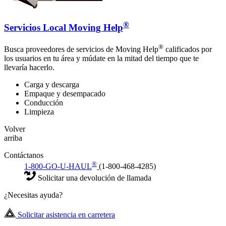
®
Servicios Local Moving Help
®
Busca proveedores de servicios de Moving Help
calificados por
los usuarios en tu área y múdate en la mitad del tiempo que te
llevaría hacerlo.
Carga y descarga
Empaque y desempacado
Conducción
Limpieza
Volver
arriba
Contáctanos
®
1-800-GO-U-HAUL
(1-800-468-4285)
Solicitar una devolución de llamada
¿Necesitas ayuda?
Solicitar asistencia en carretera