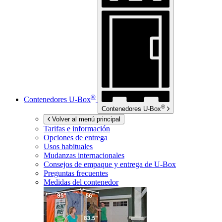
®
Contenedores
U-Box
®
Contenedores
U-Box
Volver al menú principal
Tarifas e información
Opciones de entrega
Usos habituales
Mudanzas internacionales
Consejos de empaque y entrega de
U-Box
Preguntas frecuentes
Medidas del contenedor