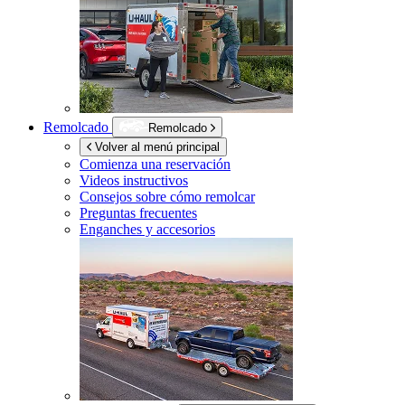
Remolcado
Remolcado
Volver al menú principal
Comienza una reservación
Videos instructivos
Consejos sobre cómo remolcar
Preguntas frecuentes
Enganches y accesorios