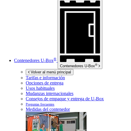
®
Contenedores
U-Box
®
Contenedores
U-Box
Volver al menú principal
Tarifas e información
Opciones de entrega
Usos habituales
Mudanzas internacionales
Consejos de empaque y entrega de
U-Box
Preguntas frecuentes
Medidas del contenedor