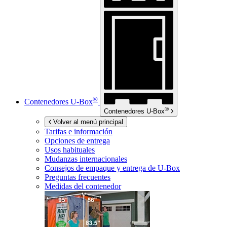
®
Contenedores
U-Box
®
Contenedores
U-Box
Volver al menú principal
Tarifas e información
Opciones de entrega
Usos habituales
Mudanzas internacionales
Consejos de empaque y entrega de
U-Box
Preguntas frecuentes
Medidas del contenedor