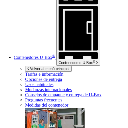
®
Contenedores
U-Box
®
Contenedores
U-Box
Volver al menú principal
Tarifas e información
Opciones de entrega
Usos habituales
Mudanzas internacionales
Consejos de empaque y entrega de
U-Box
Preguntas frecuentes
Medidas del contenedor