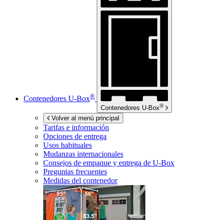
®
Contenedores
U-Box
®
Contenedores
U-Box
Volver al menú principal
Tarifas e información
Opciones de entrega
Usos habituales
Mudanzas internacionales
Consejos de empaque y entrega de
U-Box
Preguntas frecuentes
Medidas del contenedor