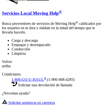
®
Servicios Local Moving Help
®
Busca proveedores de servicios de Moving Help
calificados por
los usuarios en tu área y múdate en la mitad del tiempo que te
llevaría hacerlo.
Carga y descarga
Empaque y desempacado
Conducción
Limpieza
Volver
arriba
Contáctanos
®
1-800-GO-U-HAUL
(1-800-468-4285)
Solicitar una devolución de llamada
¿Necesitas ayuda?
Solicitar asistencia en carretera