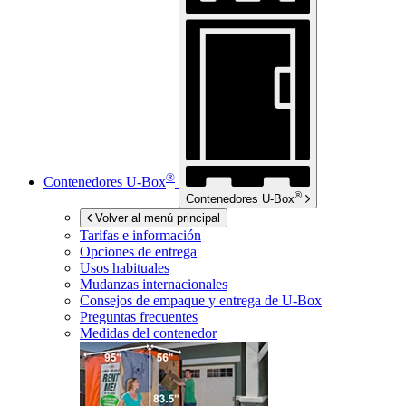
®
Contenedores
U-Box
®
Contenedores
U-Box
Volver al menú principal
Tarifas e información
Opciones de entrega
Usos habituales
Mudanzas internacionales
Consejos de empaque y entrega de
U-Box
Preguntas frecuentes
Medidas del contenedor