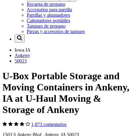
Recarga de propano
Accesorios para parrilla
Parrillas y ahumadores
Calentadores portátiles
Tanques de propano
Piezas y accesorios de tanques
Iowa
IA
Ankeny
50023
U-Box Portable Storage and
Moving Containers in Ankeny,
IA at U-Haul Moving &
Storage of Ankeny
1,873 comentarios
1503 S Ankeny Blvd Ankeny, IA 50023