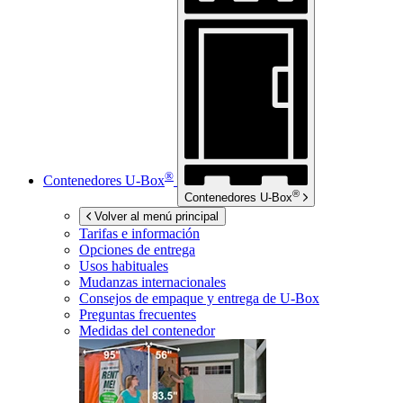
®
Contenedores
U-Box
®
Contenedores
U-Box
Volver al menú principal
Tarifas e información
Opciones de entrega
Usos habituales
Mudanzas internacionales
Consejos de empaque y entrega de
U-Box
Preguntas frecuentes
Medidas del contenedor