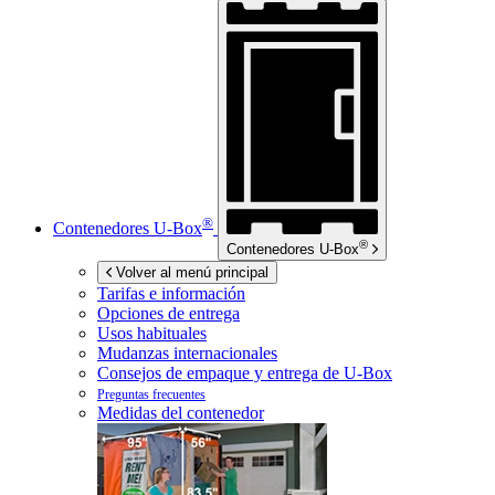
®
Contenedores
U-Box
®
Contenedores
U-Box
Volver al menú principal
Tarifas e información
Opciones de entrega
Usos habituales
Mudanzas internacionales
Consejos de empaque y entrega de
U-Box
Preguntas frecuentes
Medidas del contenedor