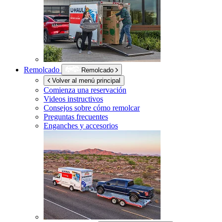
Remolcado
Remolcado
Volver al menú principal
Comienza una reservación
Videos instructivos
Consejos sobre cómo remolcar
Preguntas frecuentes
Enganches y accesorios