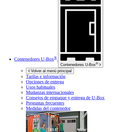
®
Contenedores
U-Box
®
Contenedores
U-Box
Volver al menú principal
Tarifas e información
Opciones de entrega
Usos habituales
Mudanzas internacionales
Consejos de empaque y entrega de
U-Box
Preguntas frecuentes
Medidas del contenedor