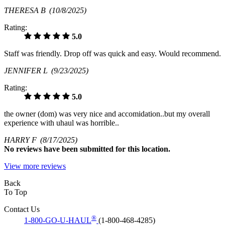
THERESA B
(10/8/2025)
Rating:
5.0
Staff was friendly. Drop off was quick and easy. Would recommend.
JENNIFER L
(9/23/2025)
Rating:
5.0
the owner (dom) was very nice and accomidation..but my overall
experience with uhaul was horrible..
HARRY F
(8/17/2025)
No
reviews have been submitted for this location.
View more reviews
Back
To Top
Contact Us
®
1-800-GO-U-HAUL
(1-800-468-4285)