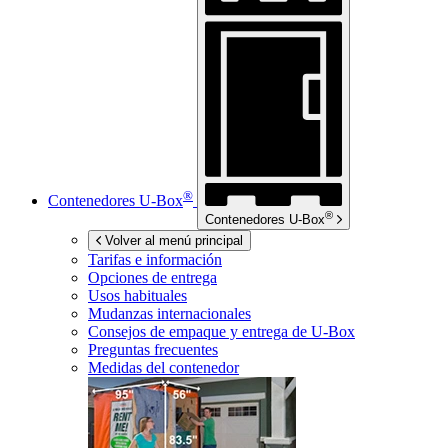
®
Contenedores
U-Box
®
Contenedores
U-Box
Volver al menú principal
Tarifas e información
Opciones de entrega
Usos habituales
Mudanzas internacionales
Consejos de empaque y entrega de
U-Box
Preguntas frecuentes
Medidas del contenedor