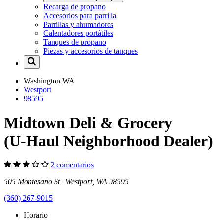
Recarga de propano
Accesorios para parrilla
Parrillas y ahumadores
Calentadores portátiles
Tanques de propano
Piezas y accesorios de tanques
Washington
WA
Westport
98595
Midtown Deli & Grocery
(U-Haul Neighborhood Dealer)
2 comentarios
505 Montesano St Westport, WA 98595
(360) 267-9015
Horario