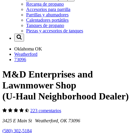
Recarga de propano
Accesorios para parrilla
Parrillas y ahumadores
Calentadores portátiles
Tanques de propano
Piezas y accesorios de tanques
Oklahoma
OK
Weatherford
73096
M&D Enterprises and
Lawnmower Shop
(U-Haul Neighborhood Dealer)
223 comentarios
3425 E Main St Weatherford, OK 73096
(580) 302-5184