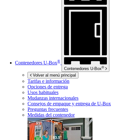
®
Contenedores
U-Box
®
Contenedores
U-Box
Volver al menú principal
Tarifas e información
Opciones de entrega
Usos habituales
Mudanzas internacionales
Consejos de empaque y entrega de
U-Box
Preguntas frecuentes
Medidas del contenedor