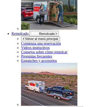
Remolcado
Remolcado
Volver al menú principal
Comienza una reservación
Videos instructivos
Consejos sobre cómo remolcar
Preguntas frecuentes
Enganches y accesorios