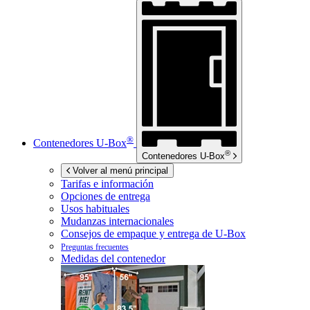
®
Contenedores
U-Box
®
Contenedores
U-Box
Volver al menú principal
Tarifas e información
Opciones de entrega
Usos habituales
Mudanzas internacionales
Consejos de empaque y entrega de
U-Box
Preguntas frecuentes
Medidas del contenedor