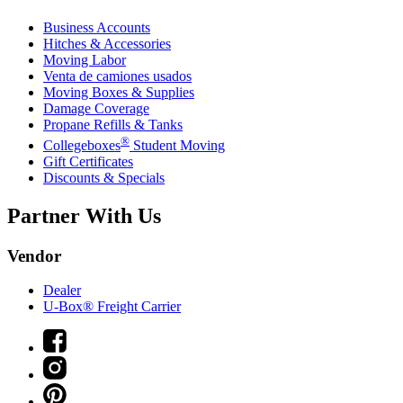
Business Accounts
Hitches & Accessories
Moving Labor
Venta de camiones usados
Moving Boxes & Supplies
Damage Coverage
Propane Refills & Tanks
®
Collegeboxes
Student Moving
Gift Certificates
Discounts & Specials
Partner With Us
Vendor
Dealer
U-Box® Freight Carrier