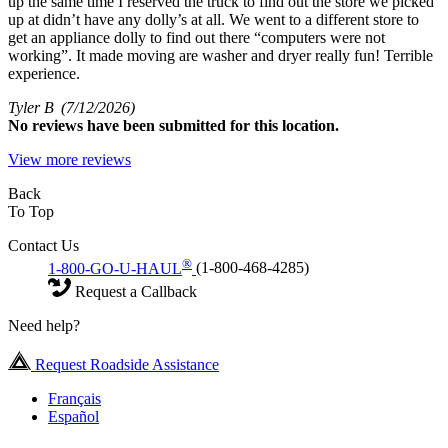
up the same time I reserved the truck to find out the store we picked
up at didn’t have any dolly’s at all. We went to a different store to
get an appliance dolly to find out there “computers were not
working”. It made moving are washer and dryer really fun! Terrible
experience.
Tyler B
(7/12/2026)
No
reviews have been submitted for this location.
View more reviews
Back
To Top
Contact Us
®
1-800-GO-U-HAUL
(1-800-468-4285)
Request a Callback
Need help?
Request Roadside Assistance
Français
Español