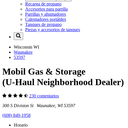
Recarga de propano
Accesorios para parrilla
Parrillas y ahumadores
Calentadores portátiles
Tanques de propano
Piezas y accesorios de tanques
Wisconsin
WI
Waunakee
53597
Mobil Gas & Storage
(U-Haul Neighborhood Dealer)
230 comentarios
300 S Division St Waunakee, WI 53597
(608) 849-1958
Horario