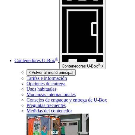
®
Contenedores
U-Box
®
Contenedores
U-Box
Volver al menú principal
Tarifas e información
Opciones de entrega
Usos habituales
Mudanzas internacionales
Consejos de empaque y entrega de
U-Box
Preguntas frecuentes
Medidas del contenedor