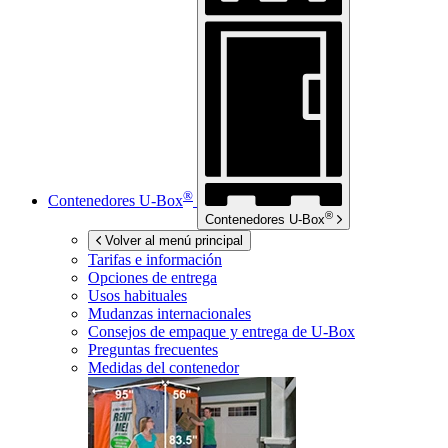
®
Contenedores
U-Box
®
Contenedores
U-Box
Volver al menú principal
Tarifas e información
Opciones de entrega
Usos habituales
Mudanzas internacionales
Consejos de empaque y entrega de
U-Box
Preguntas frecuentes
Medidas del contenedor